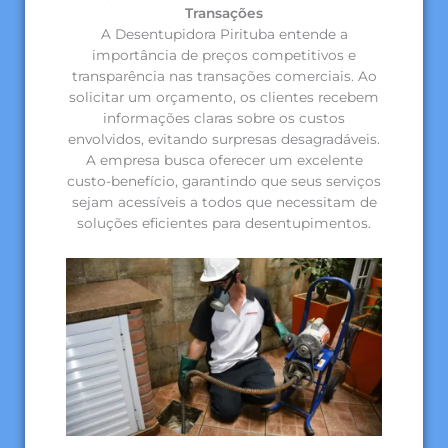
Transações
A Desentupidora Pirituba entende a
importância de preços competitivos e
transparência nas transações comerciais. Ao
solicitar um orçamento, os clientes recebem
informações claras sobre os custos
envolvidos, evitando surpresas desagradáveis.
A empresa busca oferecer um excelente
custo-benefício, garantindo que seus serviços
sejam acessíveis a todos que necessitam de
soluções eficientes para desentupimentos.