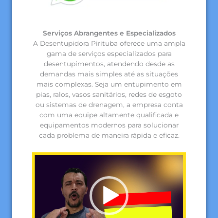
Serviços Abrangentes e Especializados
A Desentupidora Pirituba oferece uma ampla
gama de serviços especializados para
desentupimentos, atendendo desde as
demandas mais simples até as situações
mais complexas. Seja um entupimento em
pias, ralos, vasos sanitários, redes de esgoto
ou sistemas de drenagem, a empresa conta
com uma equipe altamente qualificada e
equipamentos modernos para solucionar
cada problema de maneira rápida e eficaz.
Tocador
de
vídeo