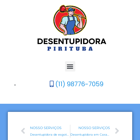
Ir
para
o
conteúdo
Menu
(11) 98776-7059
Prev
Nex
NOSSO SERVIÇOS
NOSSO SERVIÇOS
Desentupidora de esgoto na Vila Palmeira – SP
Desentupidora em Caxambu – Pirituba – SP: Atendimento de Excelência a um Chamado de Distância