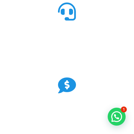
24 Horas
Atendimento via Whatsapp, Ligação a sua
disposição!
Custo Benefício
1
💬 Precisa de Ajuda?
Consulte nossos valores, ou se preferir,
vamos
AGENDAR UMA VISITA!