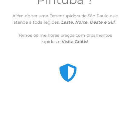
Além de ser uma Desentupidora de São Paulo que
atende a toda regiões,
Leste, Norte, Oeste e Sul.
Temos os melhores preços com orçamentos
rápidos e
Visita Grátis!
Rápido e Seguro
VISITA RÁPIDA,
caso o orçamento seja
aprovado, já fazemos o serviço
NA HORA!