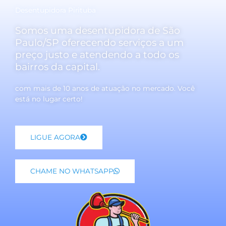
Desentupidora Pirituba
Somos uma desentupidora de São
Paulo/SP oferecendo serviços a um
preço justo e atendendo a todo os
bairros da capital.
com mais de 10 anos de atuação no mercado. Você
está no lugar certo!
LIGUE AGORA
CHAME NO WHATSAPP