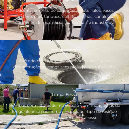
Desentupimento de canos de esgoto, ralos, vasos
sanitário, pias, tanques, calhas, colunas, canaletas,
container, dutos e caixas comerciais e industriais.
Hidrojateamento
Método que utiliza alta pressão de água para
desobstrução de canos sem prejudicar a tubulação.
Limpa Fossa
Bombas com alto poder de sucção com mangueiras de
longo alcance para remover qualquer tipo de resíduo
mesmo em local de difícil acesso.