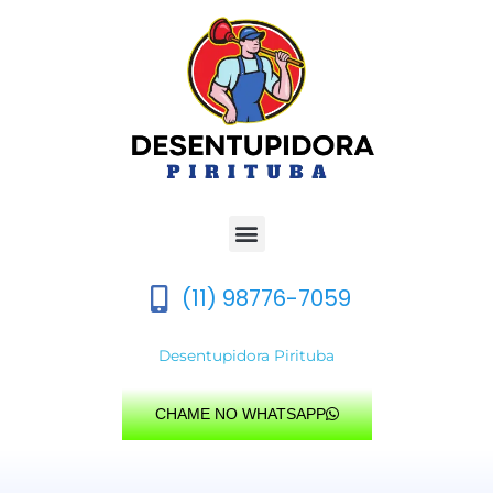
Ir
para
o
conteúdo
Menu
(11) 98776-7059
Desentupidora Pirituba
CHAME NO WHATSAPP